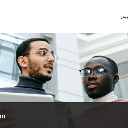
Ove
en